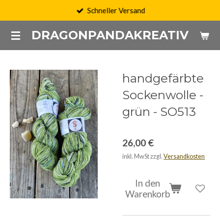
Schneller Versand
Zum
Hauptinhalt
DRAGONPANDAKREATIV
springen
handgefärbte
Sockenwolle -
grün - SO513
26,00 €
inkl. MwSt zzgl.
Versandkosten
In den
Warenkorb