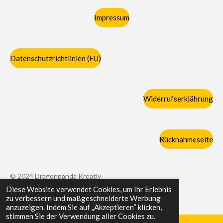
Impressum
Datenschutzrichtlinien (EU)
Widerrufserklährung
Rücknahmeseite
© 2024 Dragonpanda Kreativ
Diese Website verwendet Cookies, um Ihr Erlebnis
Mit Unterstützung von
Webador
zu verbessern und maßgeschneiderte Werbung
anzuzeigen. Indem Sie auf „Akzeptieren“ klicken,
stimmen Sie der Verwendung aller Cookies zu.