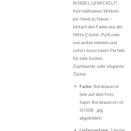
BOBBEL GEWICKELT!
Kein mühsames Wickeln
per Hand zu Hause –
einfach den Faden aus der
Mitte (Center-Pull) oder
von außen nehmen und
sofort losstricken! Perfekt
für edle Socken,
Zopfmuster oder elegante
Tücher.
Farbe:
Bordeauxrot
(wie auf dem Foto
Super Bordeauxrot rot
SO508- .jpg
abgebildet)
Lieferumfang:
2 fertig