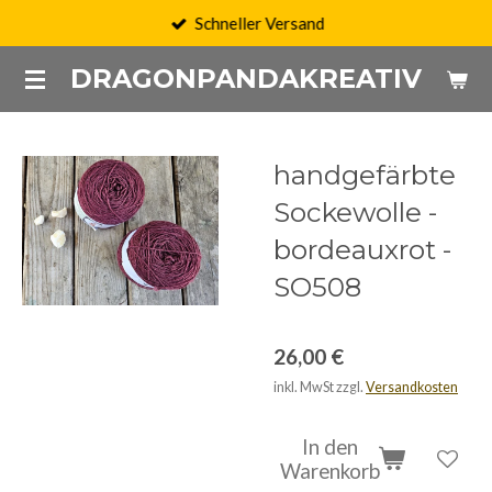
Schneller Versand
Zum
Hauptinhalt
DRAGONPANDAKREATIV
springen
handgefärbte
Sockewolle -
bordeauxrot -
SO508
26,00 €
inkl. MwSt zzgl.
Versandkosten
In den
Warenkorb