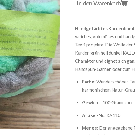
In den Warenkorb
Handgefärbtes Kardenband –
weiches, volumöses und handg
Textilprojekte. Die Wolle der 
Karden grün hell dunkel KA110.
Charakter und eignet sich ga
Handspun-Garnen oder zum Fi
Farbe:
Wunderschöner Farb
harmonischem Natur-Grau
Gewicht:
100 Gramm pro 
Artikel-Nr.:
KA110
Menge:
Der angegebene Pr