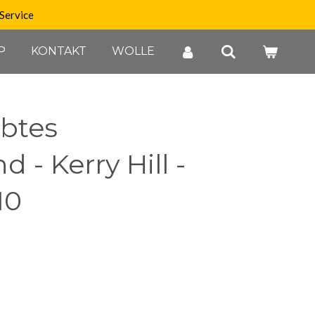
Service
P
KONTAKT
WOLLE
btes
 - Kerry Hill -
10