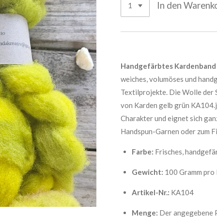
In den Warenk
Handgefärbtes Kardenband –
weiches, volumöses und handg
Textilprojekte. Die Wolle der 
von Karden gelb grün KA104.jp
Charakter und eignet sich ga
Handspun-Garnen oder zum Fi
Farbe:
Frisches, handgefä
Gewicht:
100 Gramm pro 
Artikel-Nr.:
KA104
Menge:
Der angegebene Pr