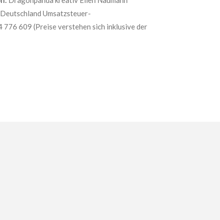
n:
Dragonpanda kreativ Ellen Naumann
 Deutschland Umsatzsteuer-
776 609 (Preise verstehen sich inklusive der