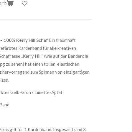
orb
 100% Kerry Hill Schaf
Ein traumhaft
efärbtes Kardenband für alle kreativen
Schafrasse „Kerry Hill“ (wie auf der Banderole
g zu sehen) hat einen tollen, elastischen
nz hervorragend zum Spinnen von einzigartigen
lzen.
rbtes Gelb-Grün / Limette-Apfel
Band
eis gilt für 1 Kardenband. Insgesamt sind 3