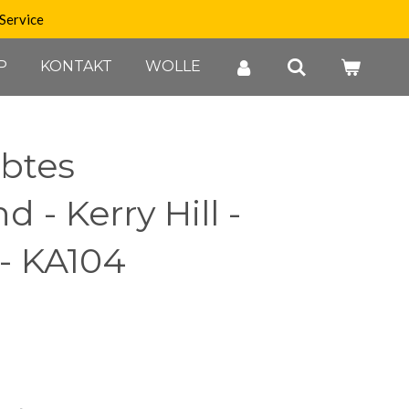
Service
P
KONTAKT
WOLLE
btes
 - Kerry Hill -
- KA104