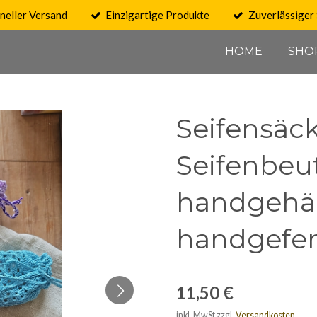
neller Versand
Einzigartige Produkte
Zuverlässiger 
HOME
SHO
Seifensäc
Seifenbeut
handgehäk
handgefert
11,50 €
inkl. MwSt zzgl.
Versandkosten