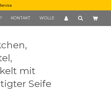
Service
P
KONTAKT
WOLLE
kchen,
el,
elt mit
igter Seife