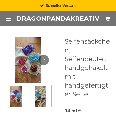
Schneller Versand
Zum
Hauptinhalt
DRAGONPANDAKREATIV
springen
Seifensäckche
n,
Seifenbeutel,
handgehäkelt
mit
handgefertigt
er Seife
14,50 €