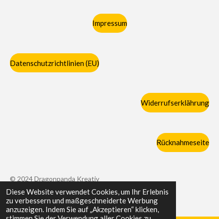
Impressum
Datenschutzrichtlinien (EU)
Widerrufserklährung
Rücknahmeseite
© 2024 Dragonpanda Kreativ
Diese Website verwendet Cookies, um Ihr Erlebnis
Mit Unterstützung von
Webador
zu verbessern und maßgeschneiderte Werbung
anzuzeigen. Indem Sie auf „Akzeptieren“ klicken,
stimmen Sie der Verwendung aller Cookies zu.