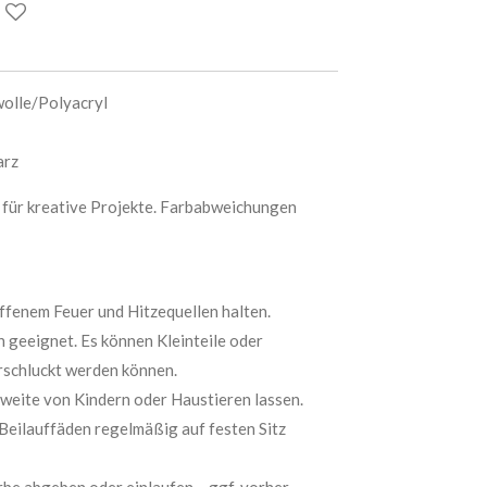
wolle/Polyacryl
arz
d für kreative Projekte. Farbabweichungen
offenem Feuer und Hitzequellen halten.
n geeignet. Es können Kleinteile oder
rschluckt werden können.
hweite von Kindern oder Haustieren lassen.
Beilauffäden regelmäßig auf festen Sitz
rbe abgeben oder einlaufen – ggf. vorher