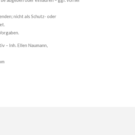
den; nicht als Schutz- oder
et.
Vorgaben.
iv – Inh. Ellen Naumann,
om