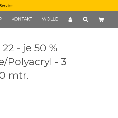
Service
P
KONTAKT
WOLLE
 22 - je 50 %
Polyacryl - 3
00 mtr.