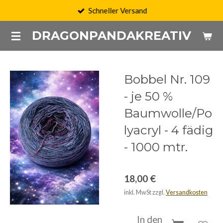
Schneller Versand
Zum
Hauptinhalt
DRAGONPANDAKREATIV
springen
Bobbel Nr. 109
- je 50 %
Baumwolle/Po
lyacryl - 4 fädig
- 1000 mtr.
18,00 €
inkl. MwSt zzgl.
Versandkosten
In den