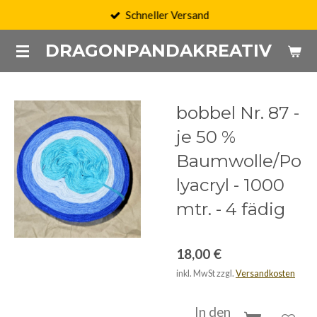
Schneller Versand
Zum
Hauptinhalt
DRAGONPANDAKREATIV
springen
bobbel Nr. 87 -
je 50 %
Baumwolle/Po
lyacryl - 1000
mtr. - 4 fädig
18,00 €
inkl. MwSt zzgl.
Versandkosten
In den