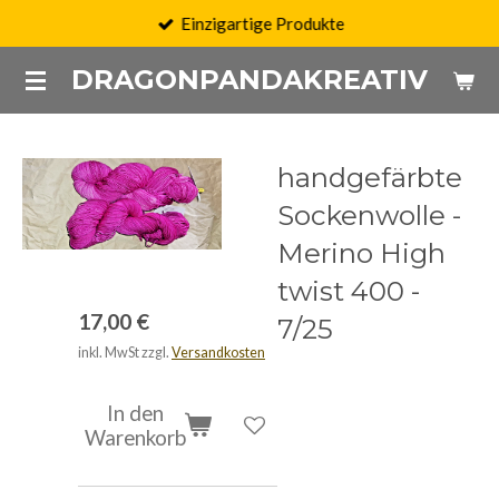
Einzigartige Produkte
Zum
Hauptinhalt
DRAGONPANDAKREATIV
springen
handgefärbte
Sockenwolle -
Merino High
twist 400 -
17,00 €
7/25
inkl. MwSt zzgl.
Versandkosten
In den
Warenkorb