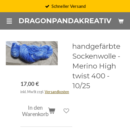
Schneller Versand
Zum
Hauptinhalt
DRAGONPANDAKREATIV
springen
handgefärbte
Sockenwolle -
Merino High
twist 400 -
17,00 €
10/25
inkl. MwSt zzgl.
Versandkosten
In den
Warenkorb