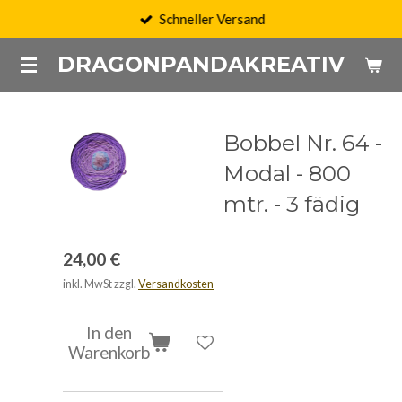
Schneller Versand
Zum
Hauptinhalt
DRAGONPANDAKREATIV
springen
Bobbel Nr. 64 -
Modal - 800
mtr. - 3 fädig
24,00 €
inkl. MwSt zzgl.
Versandkosten
In den
Warenkorb