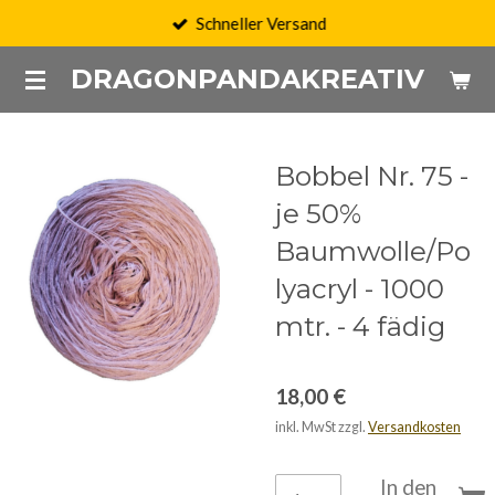
Schneller Versand
Zum
Hauptinhalt
DRAGONPANDAKREATIV
springen
Bobbel Nr. 75 -
je 50%
Baumwolle/Po
lyacryl - 1000
mtr. - 4 fädig
18,00 €
inkl. MwSt zzgl.
Versandkosten
In den