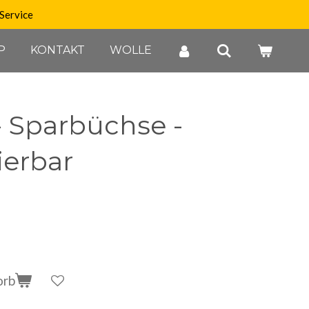
Service
P
KONTAKT
WOLLE
- Sparbüchse -
ierbar
orb