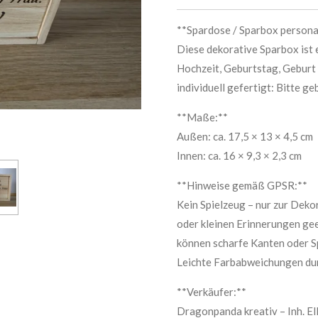
**Spardose / Sparbox persona
Diese dekorative Sparbox ist e
Hochzeit, Geburtstag, Geburt 
individuell gefertigt: Bitte g
**Maße:**
Außen: ca. 17,5 × 13 × 4,5 cm
Innen: ca. 16 × 9,3 × 2,3 cm
**Hinweise gemäß GPSR:**
Kein Spielzeug – nur zur Dek
oder kleinen Erinnerungen gee
können scharfe Kanten oder Sp
Leichte Farbabweichungen durc
**Verkäufer:**
Dragonpanda kreativ – Inh. E