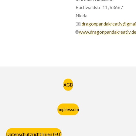
Buchwaldstr. 11, 63667
Nidda
✉️
dragonpandakreativ@gmai
🌐
www.dragonpandakreativ.d
AGB
Impressum
Datenschutzrichtlinien (EU)