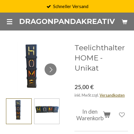
Schneller Versand
Zum
Hauptinhalt
DRAGONPANDAKREATIV
springen
Teelichthalter
HOME -
Unikat
25,00 €
inkl. MwSt zzgl.
Versandkosten
In den
Warenkorb