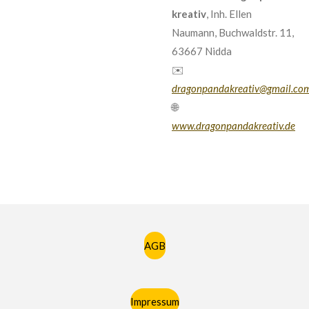
kreativ
, Inh. Ellen
Naumann, Buchwaldstr. 11,
63667 Nidda
✉️
dragonpandakreativ@gmail.co
🌐
www.dragonpandakreativ.de
AGB
Impressum