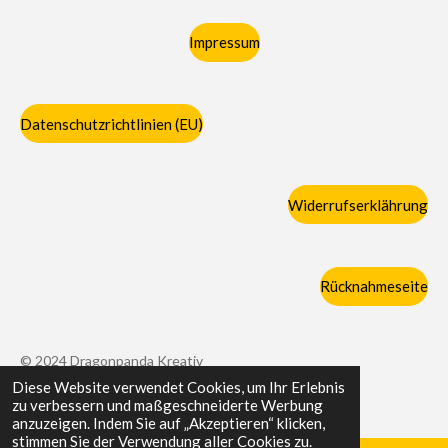
Impressum
Datenschutzrichtlinien (EU)
Widerrufserklährung
Rücknahmeseite
© 2024 Dragonpanda Kreativ
Diese Website verwendet Cookies, um Ihr Erlebnis
Mit Unterstützung von
Webador
zu verbessern und maßgeschneiderte Werbung
anzuzeigen. Indem Sie auf „Akzeptieren“ klicken,
stimmen Sie der Verwendung aller Cookies zu.