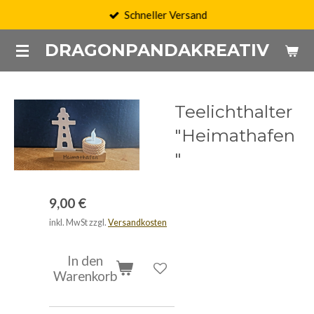
Schneller Versand
Zum
Hauptinhalt
DRAGONPANDAKREATIV
springen
Teelichthalter
"Heimathafen
"
9,00 €
inkl. MwSt zzgl.
Versandkosten
In den
Warenkorb