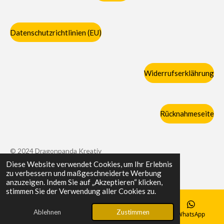
Datenschutzrichtlinien (EU)
Widerrufserklährung
Rücknahmeseite
© 2024 Dragonpanda Kreativ
Diese Website verwendet Cookies, um Ihr Erlebnis
Mit Unterstützung von
Webador
zu verbessern und maßgeschneiderte Werbung
anzuzeigen. Indem Sie auf „Akzeptieren“ klicken,
stimmen Sie der Verwendung aller Cookies zu.
Ablehnen
Zustimmen
E-Mail
Telefon
Karte
WhatsApp