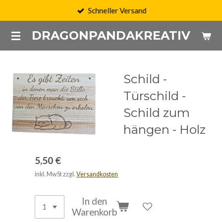
Schneller Versand
Zum
Hauptinhalt
DRAGONPANDAKREATIV
springen
Schild -
Türschild -
Schild zum
hängen - Holz
5,50 €
inkl. MwSt zzgl.
Versandkosten
In den
Warenkorb