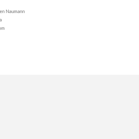
llen Naumann
a
om