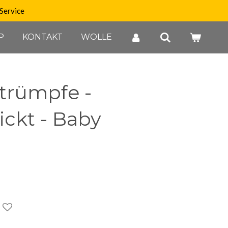
Service
P
KONTAKT
WOLLE
Strümpfe -
ckt - Baby