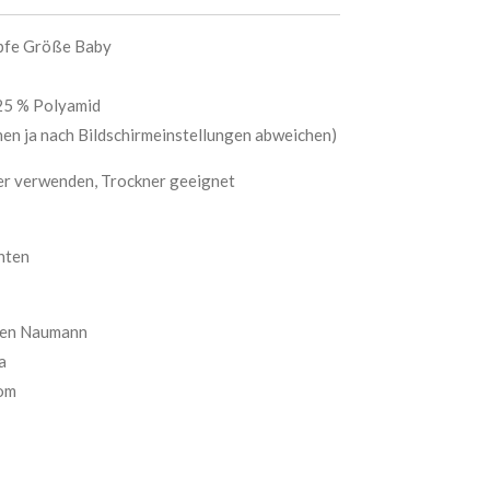
mpfe Größe Baby
 25 % Polyamid
en ja nach Bildschirmeinstellungen abweichen)
er verwenden, Trockner geeignet
chten
llen Naumann
a
om