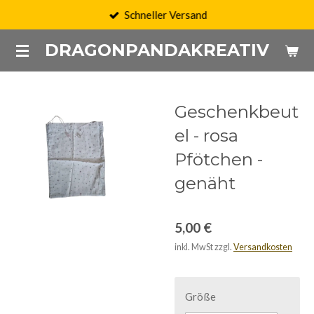
Schneller Versand
Zum
Hauptinhalt
DRAGONPANDAKREATIV
springen
Geschenkbeut
el - rosa
Pfötchen -
genäht
5,00 €
inkl. MwSt zzgl.
Versandkosten
Größe