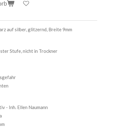
orb
z auf silber, glitzernd, Breite 9mm
ster Stufe, nicht in Trockner
nsgefahr
chten
iv - Inh. Ellen Naumann
a
om