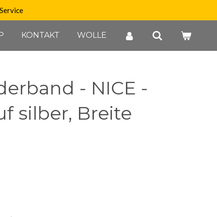
Service
P
KONTAKT
WOLLE
derband - NICE -
f silber, Breite