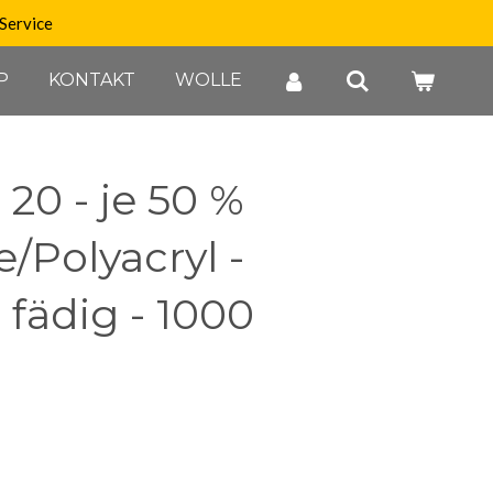
Service
P
KONTAKT
WOLLE
 20 - je 50 %
/Polyacryl -
 fädig - 1000