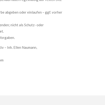
rbe abgeben oder einlaufen – ggf. vorher
den; nicht als Schutz- oder
et.
Vorgaben.
iv – Inh. Ellen Naumann,
om