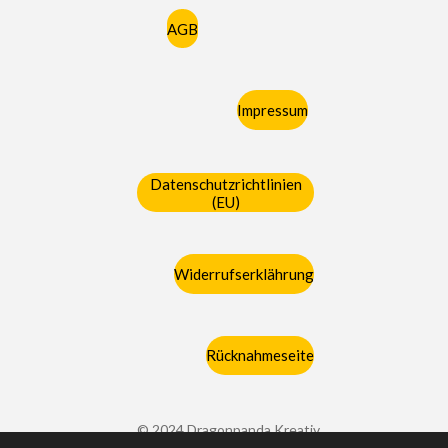
AGB
Impressum
Datenschutzrichtlinien
(EU)
Widerrufserklährung
Rücknahmeseite
© 2024 Dragonpanda Kreativ