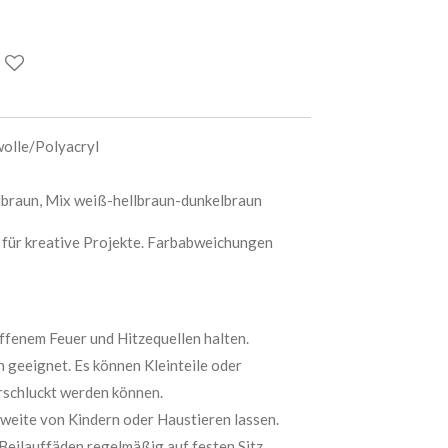
wolle/Polyacryl
elbraun, Mix weiß-hellbraun-dunkelbraun
d für kreative Projekte. Farbabweichungen
offenem Feuer und Hitzequellen halten.
n geeignet. Es können Kleinteile oder
rschluckt werden können.
hweite von Kindern oder Haustieren lassen.
Beilauffäden regelmäßig auf festen Sitz